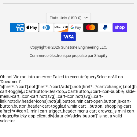
PAYS
États-Unis
(USD $)
Copyright © 2026 Sunstone Engineering LLC.
Commerce électronique propulsé par Shopify
Oh no! We ran into an error:
Failed to execute 'querySelectorAll' on
'Document':
'a[href*='/cart']:not([href*='/cart/add']):not([href*='/cart/change']):not([hr
cart-toggle],#CartButton-Desktop,#CartButton,#cart-icon-bubble,.slide-
menu-cart,.icon-cart:not(svg),.cart-icon:not(svg),.cart-
link:not(div.header-icons):not(ul),button.minicart-open,button.js-cart-
button,button.header-cart-toggle,div.minicart__button,.shopping-cart
a[href*='#cart'],.mini-cart-trigger,.header-menu-cart-drawer,.js-mini-cart-
trigger,#sticky-app-client div[data-cl='sticky-button']' is not a valid
selector.