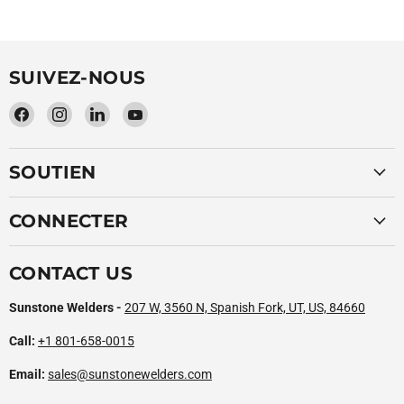
SUIVEZ-NOUS
Trouvez-
Trouvez-
Trouvez-
Trouvez-
nous
nous
nous
nous
sur
sur
sur
sur
SOUTIEN
Facebook
Instagram
LinkedIn
YouTube
CONNECTER
CONTACT US
Sunstone Welders -
207 W, 3560 N, Spanish Fork, UT, US, 84660
Call:
+1 801-658-0015
Email:
sales@sunstonewelders.com