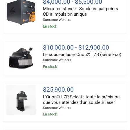
$4,000.00
-
$5,500.00
résistance
Micro résistance - Soudeurs par points
-
Soudeurs
CD à impulsion unique
par
Sunstone Welders
points
En stock
CD
à
impulsion
unique
Le
$10,000.00
-
$12,900.00
soudeur
Le soudeur laser Orion® LZR (série Eco)
laser
Orion®
Sunstone Welders
LZR
En stock
(série
Eco)
L'Orion®
$25,900.00
LZR
L'Orion® LZR Select : toute la précision
Select :
toute
que vous attendez d'un soudeur laser
la
Sunstone Welders
précision
En stock
que
vous
attendez
d'un