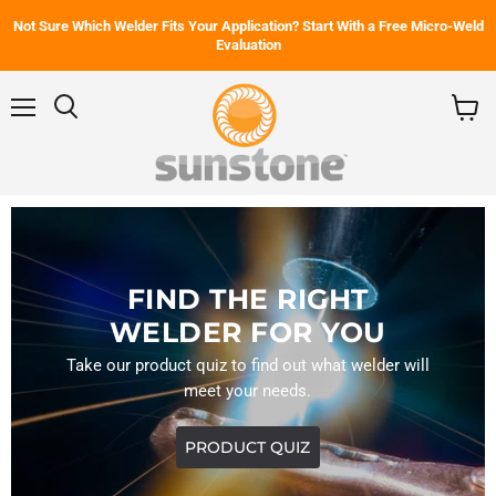
Not Sure Which Welder Fits Your Application? Start With a Free Micro-Weld
Evaluation
Menu
Rechercher
Voir
le
panier
FIND THE RIGHT
WELDER FOR YOU
Take our product quiz to find out what welder will
meet your needs.
PRODUCT QUIZ