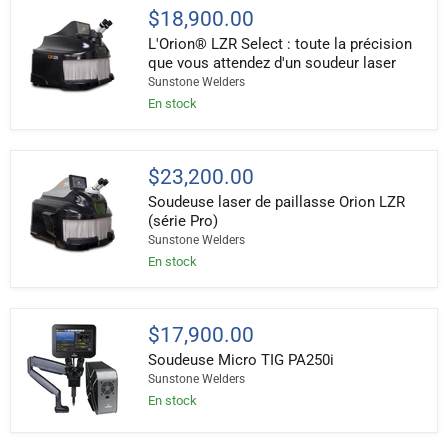
L'Orion®
soudeur
$18,900.00
LZR
laser
L'Orion® LZR Select : toute la précision
Select :
toute
que vous attendez d'un soudeur laser
la
Sunstone Welders
précision
En stock
que
vous
attendez
d'un
Soudeuse
soudeur
$23,200.00
laser
laser
Soudeuse laser de paillasse Orion LZR
de
paillasse
(série Pro)
Orion
Sunstone Welders
LZR
En stock
(série
Pro)
Soudeuse
$17,900.00
Micro
Soudeuse Micro TIG PA250i
TIG
PA250i
Sunstone Welders
En stock