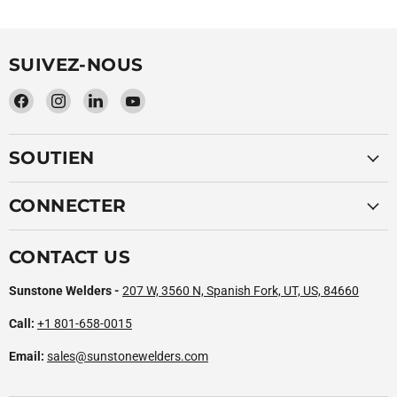
SUIVEZ-NOUS
Trouvez-
Trouvez-
Trouvez-
Trouvez-
nous
nous
nous
nous
sur
sur
sur
sur
SOUTIEN
Facebook
Instagram
LinkedIn
YouTube
CONNECTER
CONTACT US
Sunstone Welders -
207 W, 3560 N, Spanish Fork, UT, US, 84660
Call:
+1 801-658-0015
Email:
sales@sunstonewelders.com