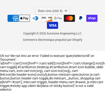
PAYS
États-Unis
(USD $)
Copyright © 2026 Sunstone Engineering LLC.
Commerce électronique propulsé par Shopify
Oh no! We ran into an error:
Failed to execute 'querySelectorAll' on
'Document':
'a[href*='/cart']:not([href*='/cart/add']):not([href*='/cart/change']):not([hr
cart-toggle],#CartButton-Desktop,#CartButton,#cart-icon-bubble,.slide-
menu-cart,.icon-cart:not(svg),.cart-icon:not(svg),.cart-
link:not(div.header-icons):not(ul),button.minicart-open,button.js-cart-
button,button.header-cart-toggle,div.minicart__button,.shopping-cart
a[href*='#cart'],.mini-cart-trigger,.header-menu-cart-drawer,.js-mini-cart-
trigger,#sticky-app-client div[data-cl='sticky-button']' is not a valid
selector.