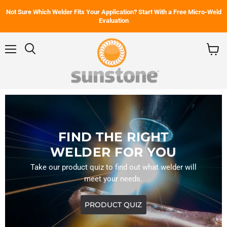
Not Sure Which Welder Fits Your Application? Start With a Free Micro-Weld
Evaluation
Menu
Rechercher
Voir
le
panier
FIND THE RIGHT
WELDER FOR YOU
Take our product quiz to find out what welder will
meet your needs.
PRODUCT QUIZ