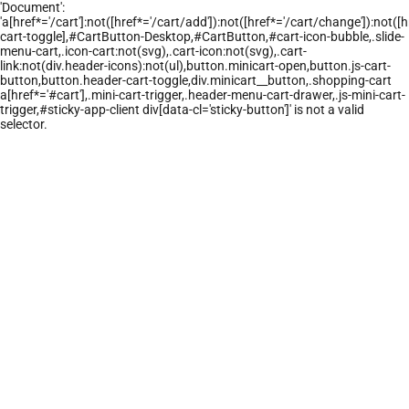
'Document':
'a[href*='/cart']:not([href*='/cart/add']):not([href*='/cart/change']):not([hr
cart-toggle],#CartButton-Desktop,#CartButton,#cart-icon-bubble,.slide-
menu-cart,.icon-cart:not(svg),.cart-icon:not(svg),.cart-
link:not(div.header-icons):not(ul),button.minicart-open,button.js-cart-
button,button.header-cart-toggle,div.minicart__button,.shopping-cart
a[href*='#cart'],.mini-cart-trigger,.header-menu-cart-drawer,.js-mini-cart-
trigger,#sticky-app-client div[data-cl='sticky-button']' is not a valid
selector.