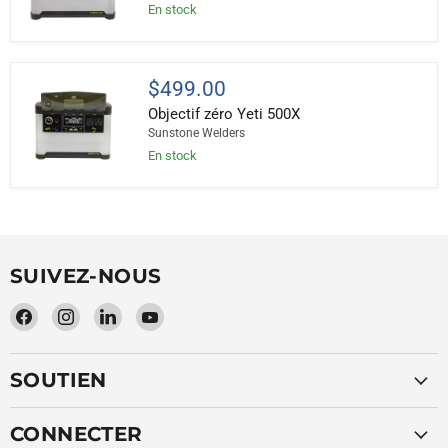
En stock
Objectif
$499.00
zéro
Objectif zéro Yeti 500X
Yeti
500X
Sunstone Welders
En stock
SUIVEZ-NOUS
Trouvez-
Trouvez-
Trouvez-
Trouvez-
nous
nous
nous
nous
sur
sur
sur
sur
SOUTIEN
Facebook
Instagram
LinkedIn
YouTube
CONNECTER