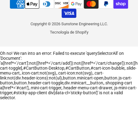
Copyright © 2026 Sunstone Engineering LLC.
Tecnología de Shopify
Oh no! We ran into an error:
Failed to execute 'querySelectorAll' on
'Document':
'a[href*='/cart']:not([href*='/cart/add']):not([href*='/cart/change']):not([hr
cart-toggle],#CartButton-Desktop,#CartButton,#cart-icon-bubble,.slide-
menu-cart,.icon-cart:not(svg),.cart-icon:not(svg),.cart-
link:not(div.header-icons):not(ul),button.minicart-open,button.js-cart-
button,button.header-cart-toggle,div.minicart__button,.shopping-cart
a[href*='#cart'],.mini-cart-trigger,.header-menu-cart-drawer,.js-mini-cart-
trigger,#sticky-app-client div[data-cl='sticky-button']' is not a valid
selector.