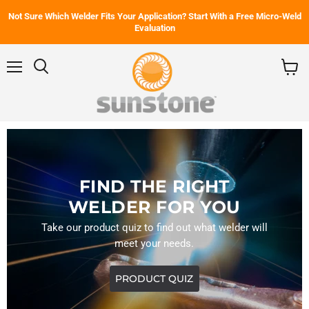
Not Sure Which Welder Fits Your Application? Start With a Free Micro-Weld
Evaluation
Menú
Buscar
Ver
carrito
FIND THE RIGHT
WELDER FOR YOU
Take our product quiz to find out what welder will
meet your needs.
PRODUCT QUIZ