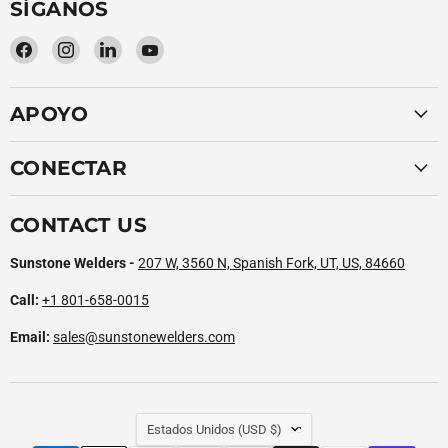
SÍGANOS
Encuéntrenos
Encuéntrenos
Encuéntrenos
Encuéntrenos
en
en
en
en
Facebook
Instagram
LinkedIn
YouTube
APOYO
CONECTAR
CONTACT US
Sunstone Welders -
207 W, 3560 N, Spanish Fork, UT, US, 84660
Call:
+1 801-658-0015
Email:
sales@sunstonewelders.com
PAÍS
Estados Unidos
(USD $)